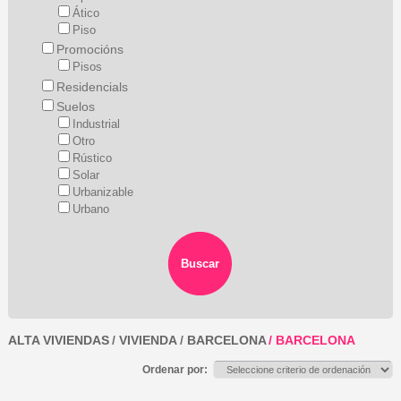
Ático
Piso
Promocións
Pisos
Residencials
Suelos
Industrial
Otro
Rústico
Solar
Urbanizable
Urbano
ALTA VIVIENDAS
/
VIVIENDA
/
BARCELONA
/
BARCELONA
Ordenar por: