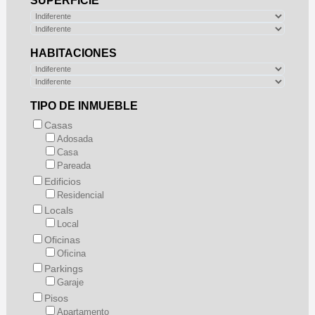
SUPERFICIE
HABITACIONES
TIPO DE INMUEBLE
Casas
Adosada
Casa
Pareada
Edificios
Residencial
Locals
Local
Oficinas
Oficina
Parkings
Garaje
Pisos
Apartamento